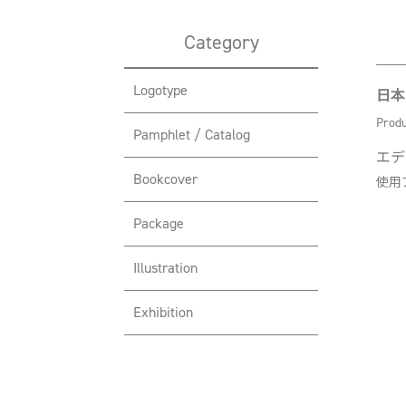
Category
Logotype
日本
Produ
Pamphlet / Catalog
エデ
Bookcover
使用アプ
Package
Illustration
Exhibition